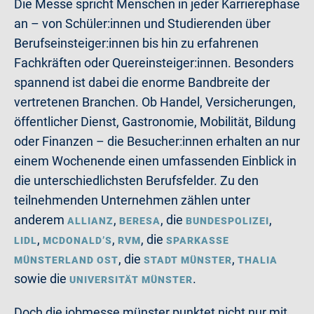
Die Messe spricht Menschen in jeder Karrierephase
an – von Schüler:innen und Studierenden über
Berufseinsteiger:innen bis hin zu erfahrenen
Fachkräften oder Quereinsteiger:innen. Besonders
spannend ist dabei die enorme Bandbreite der
vertretenen Branchen. Ob Handel, Versicherungen,
öffentlicher Dienst, Gastronomie, Mobilität, Bildung
oder Finanzen – die Besucher:innen erhalten an nur
einem Wochenende einen umfassenden Einblick in
die unterschiedlichsten Berufsfelder. Zu den
teilnehmenden Unternehmen zählen unter
anderem
,
, die
,
ALLIANZ
BERESA
BUNDESPOLIZEI
,
,
, die
LIDL
MCDONALD’S
RVM
SPARKASSE
, die
,
MÜNSTERLAND OST
STADT MÜNSTER
THALIA
sowie die
.
UNIVERSITÄT MÜNSTER
Doch die jobmesse münster punktet nicht nur mit