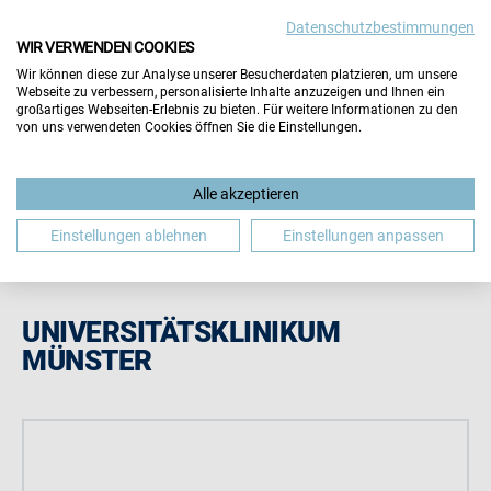
Datenschutzbestimmungen
Wichtiger Hinweis:
Die Inhalte dieser Seite werden vom
WIR VERWENDEN COOKIES
Aussteller selbst gepflegt. Für die Richtigkeit aller
Wir können diese zur Analyse unserer Besucherdaten platzieren, um unsere
Angaben übernimmt der Veranstalter keine Gewähr.
Webseite zu verbessern, personalisierte Inhalte anzuzeigen und Ihnen ein
Hinweis schließen
großartiges Webseiten-Erlebnis zu bieten. Für weitere Informationen zu den
von uns verwendeten Cookies öffnen Sie die Einstellungen.
Alle akzeptieren
Einstellungen ablehnen
Einstellungen anpassen
UNIVERSITÄTSKLINIKUM
MÜNSTER