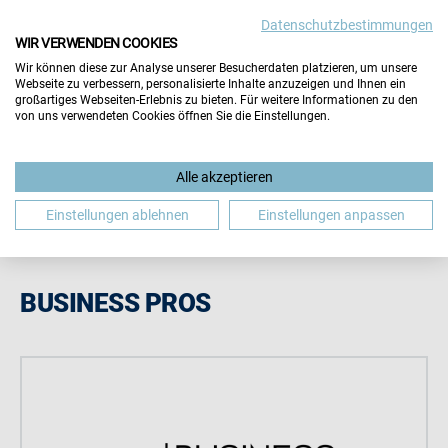
Datenschutzbestimmungen
Wichtiger Hinweis:
Die Inhalte dieser Seite werden vom
WIR VERWENDEN COOKIES
Aussteller selbst gepflegt. Für die Richtigkeit aller
Wir können diese zur Analyse unserer Besucherdaten platzieren, um unsere
Angaben übernimmt der Veranstalter keine Gewähr.
Webseite zu verbessern, personalisierte Inhalte anzuzeigen und Ihnen ein
Hinweis schließen
großartiges Webseiten-Erlebnis zu bieten. Für weitere Informationen zu den
von uns verwendeten Cookies öffnen Sie die Einstellungen.
Alle akzeptieren
Einstellungen ablehnen
Einstellungen anpassen
BUSINESS PROS