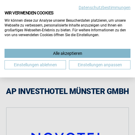
Datenschutzbestimmungen
Wichtiger Hinweis:
Die Inhalte dieser Seite werden vom
WIR VERWENDEN COOKIES
Aussteller selbst gepflegt. Für die Richtigkeit aller
Wir können diese zur Analyse unserer Besucherdaten platzieren, um unsere
Angaben übernimmt der Veranstalter keine Gewähr.
Webseite zu verbessern, personalisierte Inhalte anzuzeigen und Ihnen ein
Hinweis schließen
großartiges Webseiten-Erlebnis zu bieten. Für weitere Informationen zu den
von uns verwendeten Cookies öffnen Sie die Einstellungen.
Alle akzeptieren
Einstellungen ablehnen
Einstellungen anpassen
AP INVESTHOTEL MÜNSTER GMBH