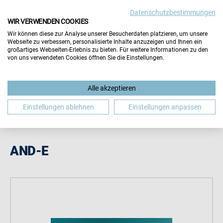
Datenschutzbestimmungen
Wichtiger Hinweis:
Die Inhalte dieser Seite werden vom
WIR VERWENDEN COOKIES
Aussteller selbst gepflegt. Für die Richtigkeit aller
Wir können diese zur Analyse unserer Besucherdaten platzieren, um unsere
Angaben übernimmt der Veranstalter keine Gewähr.
Webseite zu verbessern, personalisierte Inhalte anzuzeigen und Ihnen ein
Hinweis schließen
großartiges Webseiten-Erlebnis zu bieten. Für weitere Informationen zu den
von uns verwendeten Cookies öffnen Sie die Einstellungen.
Alle akzeptieren
Einstellungen ablehnen
Einstellungen anpassen
AND-E