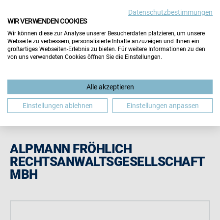
Datenschutzbestimmungen
Wichtiger Hinweis:
Die Inhalte dieser Seite werden vom
WIR VERWENDEN COOKIES
Aussteller selbst gepflegt. Für die Richtigkeit aller
Wir können diese zur Analyse unserer Besucherdaten platzieren, um unsere
Angaben übernimmt der Veranstalter keine Gewähr.
Webseite zu verbessern, personalisierte Inhalte anzuzeigen und Ihnen ein
Hinweis schließen
großartiges Webseiten-Erlebnis zu bieten. Für weitere Informationen zu den
von uns verwendeten Cookies öffnen Sie die Einstellungen.
Alle akzeptieren
Einstellungen ablehnen
Einstellungen anpassen
ALPMANN FRÖHLICH
RECHTSANWALTSGESELLSCHAFT
MBH