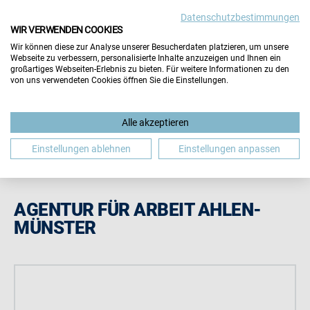
Datenschutzbestimmungen
Wichtiger Hinweis:
Die Inhalte dieser Seite werden vom
WIR VERWENDEN COOKIES
Aussteller selbst gepflegt. Für die Richtigkeit aller
Wir können diese zur Analyse unserer Besucherdaten platzieren, um unsere
Angaben übernimmt der Veranstalter keine Gewähr.
Webseite zu verbessern, personalisierte Inhalte anzuzeigen und Ihnen ein
Hinweis schließen
großartiges Webseiten-Erlebnis zu bieten. Für weitere Informationen zu den
von uns verwendeten Cookies öffnen Sie die Einstellungen.
Alle akzeptieren
Einstellungen ablehnen
Einstellungen anpassen
AGENTUR FÜR ARBEIT AHLEN-
MÜNSTER