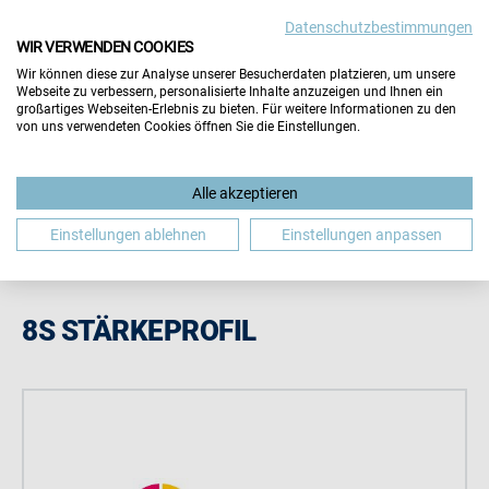
Datenschutzbestimmungen
Wichtiger Hinweis:
Die Inhalte dieser Seite werden vom
WIR VERWENDEN COOKIES
Aussteller selbst gepflegt. Für die Richtigkeit aller
Wir können diese zur Analyse unserer Besucherdaten platzieren, um unsere
Angaben übernimmt der Veranstalter keine Gewähr.
Webseite zu verbessern, personalisierte Inhalte anzuzeigen und Ihnen ein
Hinweis schließen
großartiges Webseiten-Erlebnis zu bieten. Für weitere Informationen zu den
von uns verwendeten Cookies öffnen Sie die Einstellungen.
Alle akzeptieren
Einstellungen ablehnen
Einstellungen anpassen
8S STÄRKEPROFIL