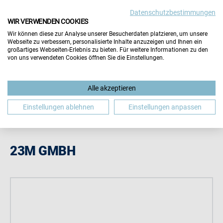
Datenschutzbestimmungen
Wichtiger Hinweis:
Die Inhalte dieser Seite werden vom
WIR VERWENDEN COOKIES
Aussteller selbst gepflegt. Für die Richtigkeit aller
Wir können diese zur Analyse unserer Besucherdaten platzieren, um unsere
Angaben übernimmt der Veranstalter keine Gewähr.
Webseite zu verbessern, personalisierte Inhalte anzuzeigen und Ihnen ein
Hinweis schließen
großartiges Webseiten-Erlebnis zu bieten. Für weitere Informationen zu den
von uns verwendeten Cookies öffnen Sie die Einstellungen.
Alle akzeptieren
Einstellungen ablehnen
Einstellungen anpassen
23M GMBH