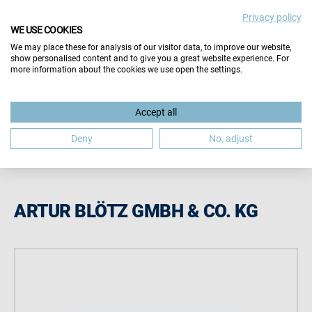
Privacy policy
Important note:
The contents on this page are
WE USE COOKIES
maintained by the exhibitors themselves. The organiser
We may place these for analysis of our visitor data, to improve our website,
accepts no responsibility for the correctness of all
show personalised content and to give you a great website experience. For
information.
more information about the cookies we use open the settings.
Close note
Accept all
Deny
No, adjust
ARTUR BLÖTZ GMBH & CO. KG