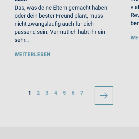
vie
Das, was deine Eltern gemacht haben
Rev
oder dein bester Freund plant, muss
ber
nicht zwangsläufig auch für dich
passend sein. Vermutlich habt ihr ein
WE
sehr…
WEITERLESEN
1
2
3
4
5
6
7