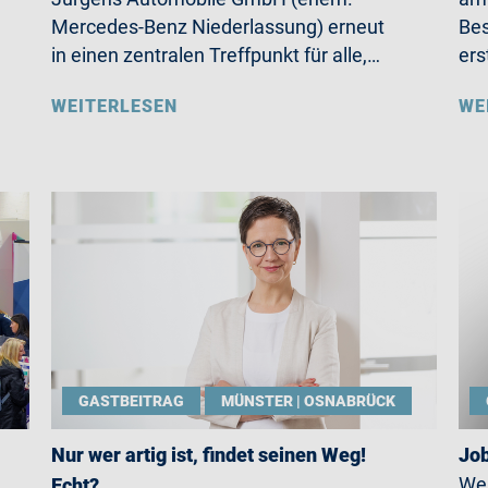
Mercedes-Benz Niederlassung) erneut
Bes
in einen zentralen Treffpunkt für alle,…
ers
WEITERLESEN
WE
GASTBEITRAG
MÜNSTER | OSNABRÜCK
Nur wer artig ist, findet seinen Weg!
Job
Wen
Echt?