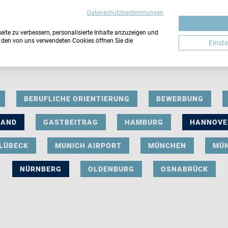
Datenschutzbestimmungen
ite zu verbessern, personalisierte Inhalte anzuzeigen und
u den von uns verwendeten Cookies öffnen Sie die
Einst
BERUFLICHE ORIENTIERUNG
BEWERBUNG
LAND
GASTBEITRAG
HAMBURG
HANNOVE
LÜBECK
MUNICH AIRPORT
MÜNCHEN
MÜ
NÜRNBERG
OLDENBURG
OSNABRÜCK