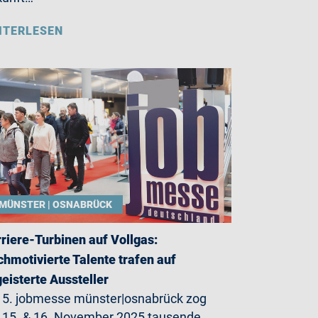
ITERLESEN
MÜNSTER | OSNABRÜCK
riere-Turbinen auf Vollgas:
hmotivierte Talente trafen auf
eisterte Aussteller
 5. jobmesse münster|osnabrück zog
15. & 16. November 2025 tausende