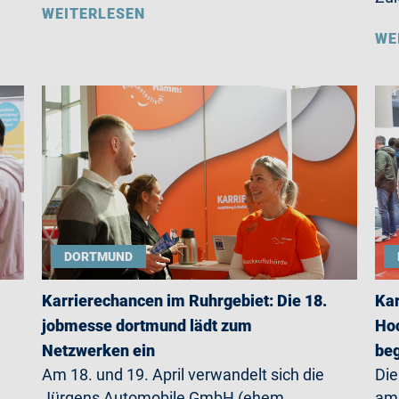
WEITERLESEN
WE
DORTMUND
Karrierechancen im Ruhrgebiet: Die 18.
Kar
jobmesse dortmund lädt zum
Hoc
Netzwerken ein
beg
Am 18. und 19. April verwandelt sich die
Die
Jürgens Automobile GmbH (ehem.
am 