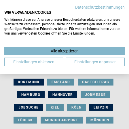
Datenschutzbestimmungen
WIR VERWENDEN COOKIES
Wir können diese zur Analyse unserer Besucherdaten platzieren, um unsere
Webseite zu verbessern, personalisierte Inhalte anzuzeigen und Ihnen ein
großartiges Webseiten-Erlebnis zu bieten. Für weitere Informationen zu den
von uns verwendeten Cookies öffnen Sie die Einstellungen.
AUSSTELLERBEITRAG
BERLIN
Alle akzeptieren
BERUFLICHE ORIENTIERUNG
BEWERBUNG
Einstellungen ablehnen
Einstellungen anpassen
BIELEFELD
BRAUNSCHWEIG
BREMEN
DORTMUND
EMSLAND
GASTBEITRAG
HAMBURG
HANNOVER
JOBMESSE
JOBSUCHE
KIEL
KÖLN
LEIPZIG
LÜBECK
MUNICH AIRPORT
MÜNCHEN