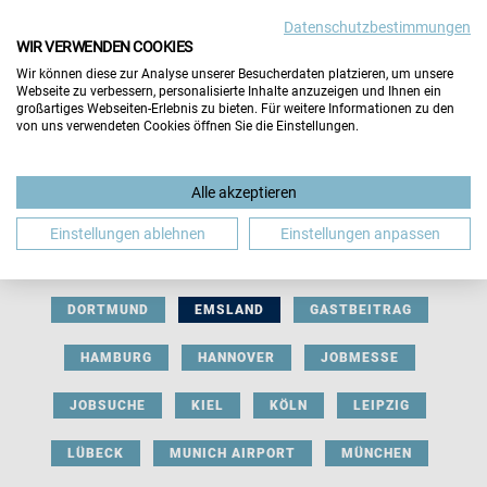
Datenschutzbestimmungen
WIR VERWENDEN COOKIES
Wir können diese zur Analyse unserer Besucherdaten platzieren, um unsere
Webseite zu verbessern, personalisierte Inhalte anzuzeigen und Ihnen ein
großartiges Webseiten-Erlebnis zu bieten. Für weitere Informationen zu den
von uns verwendeten Cookies öffnen Sie die Einstellungen.
AUSSTELLERBEITRAG
BERLIN
Alle akzeptieren
BERUFLICHE ORIENTIERUNG
BEWERBUNG
Einstellungen ablehnen
Einstellungen anpassen
BIELEFELD
BRAUNSCHWEIG
BREMEN
DORTMUND
EMSLAND
GASTBEITRAG
HAMBURG
HANNOVER
JOBMESSE
JOBSUCHE
KIEL
KÖLN
LEIPZIG
LÜBECK
MUNICH AIRPORT
MÜNCHEN