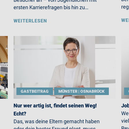
reg
ersten Karrierefragen bis hin zu…
WE
WEITERLESEN
GASTBEITRAG
MÜNSTER | OSNABRÜCK
Nur wer artig ist, findet seinen Weg!
Job
Wen
Echt?
vie
Das, was deine Eltern gemacht haben
Rev
oder dein bester Freund plant, muss