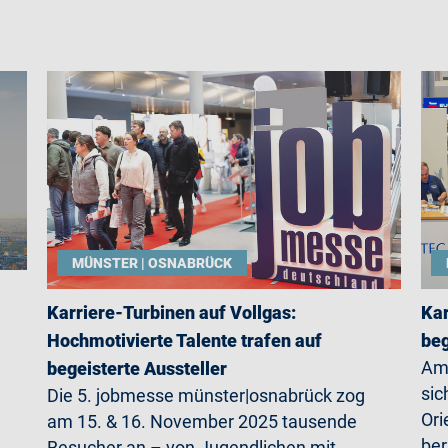
MÜNSTER | OSNABRÜCK
Karriere-Turbinen auf Vollgas:
Kar
Hochmotivierte Talente trafen auf
beg
Am 
begeisterte Aussteller
sic
Die 5. jobmesse münster|osnabrück zog
Ori
am 15. & 16. November 2025 tausende
ber
Besucher an – von Jugendlichen mit