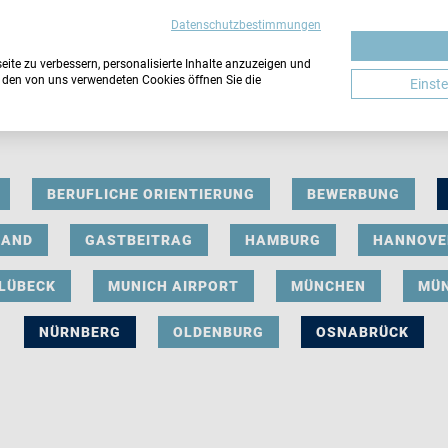
Datenschutzbestimmungen
ite zu verbessern, personalisierte Inhalte anzuzeigen und
u den von uns verwendeten Cookies öffnen Sie die
Einst
BERUFLICHE ORIENTIERUNG
BEWERBUNG
LAND
GASTBEITRAG
HAMBURG
HANNOVE
LÜBECK
MUNICH AIRPORT
MÜNCHEN
MÜ
NÜRNBERG
OLDENBURG
OSNABRÜCK