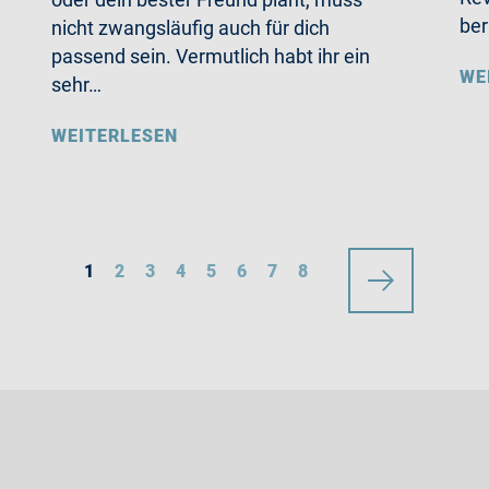
ber
nicht zwangsläufig auch für dich
passend sein. Vermutlich habt ihr ein
WE
sehr…
WEITERLESEN
1
2
3
4
5
6
7
8