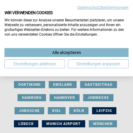
Datenschutzbestimmungen
WIR VERWENDEN COOKIES
Wir können diese zur Analyse unserer Besucherdaten platzieren, um unsere
Webseite zu verbessern, personalisierte Inhalte anzuzeigen und Ihnen ein
großartiges Webseiten-Erlebnis zu bieten. Für weitere Informationen zu den
von uns verwendeten Cookies öffnen Sie die Einstellungen.
AUSSTELLERBEITRAG
BERLIN
Alle akzeptieren
BERUFLICHE ORIENTIERUNG
BEWERBUNG
Einstellungen ablehnen
Einstellungen anpassen
BIELEFELD
BRAUNSCHWEIG
BREMEN
DORTMUND
EMSLAND
GASTBEITRAG
HAMBURG
HANNOVER
JOBMESSE
JOBSUCHE
KIEL
KÖLN
LEIPZIG
LÜBECK
MUNICH AIRPORT
MÜNCHEN