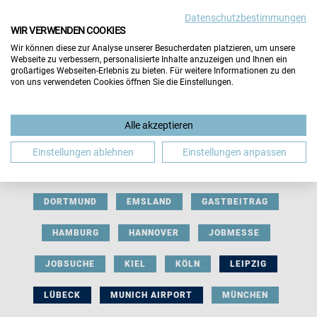
Datenschutzbestimmungen
WIR VERWENDEN COOKIES
Wir können diese zur Analyse unserer Besucherdaten platzieren, um unsere
Webseite zu verbessern, personalisierte Inhalte anzuzeigen und Ihnen ein
großartiges Webseiten-Erlebnis zu bieten. Für weitere Informationen zu den
von uns verwendeten Cookies öffnen Sie die Einstellungen.
AUSSTELLERBEITRAG
BERLIN
Alle akzeptieren
BERUFLICHE ORIENTIERUNG
BEWERBUNG
Einstellungen ablehnen
Einstellungen anpassen
BIELEFELD
BRAUNSCHWEIG
BREMEN
DORTMUND
EMSLAND
GASTBEITRAG
HAMBURG
HANNOVER
JOBMESSE
JOBSUCHE
KIEL
KÖLN
LEIPZIG
LÜBECK
MUNICH AIRPORT
MÜNCHEN