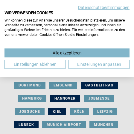
Datenschutzbestimmungen
WIR VERWENDEN COOKIES
Wir können diese zur Analyse unserer Besucherdaten platzieren, um unsere
Webseite zu verbessern, personalisierte Inhalte anzuzeigen und Ihnen ein
großartiges Webseiten-Erlebnis zu bieten. Für weitere Informationen zu den
von uns verwendeten Cookies öffnen Sie die Einstellungen.
AUSSTELLERBEITRAG
BERLIN
Alle akzeptieren
BERUFLICHE ORIENTIERUNG
BEWERBUNG
Einstellungen ablehnen
Einstellungen anpassen
BIELEFELD
BRAUNSCHWEIG
BREMEN
DORTMUND
EMSLAND
GASTBEITRAG
HAMBURG
HANNOVER
JOBMESSE
JOBSUCHE
KIEL
KÖLN
LEIPZIG
LÜBECK
MUNICH AIRPORT
MÜNCHEN