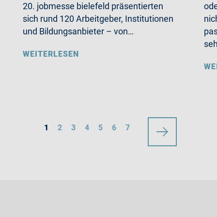
20. jobmesse bielefeld präsentierten
ode
sich rund 120 Arbeitgeber, Institutionen
nic
und Bildungsanbieter – von…
pas
se
WEITERLESEN
WE
1
2
3
4
5
6
7