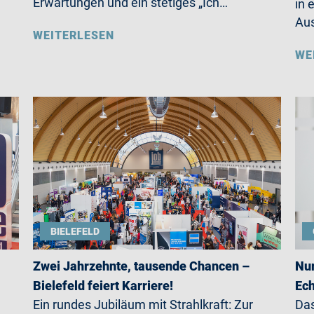
Erwartungen und ein stetiges „Ich…
in 
Aus
WEITERLESEN
WE
BIELEFELD
Zwei Jahrzehnte, tausende Chancen –
Nur
Bielefeld feiert Karriere!
Ech
Ein rundes Jubiläum mit Strahlkraft: Zur
Das