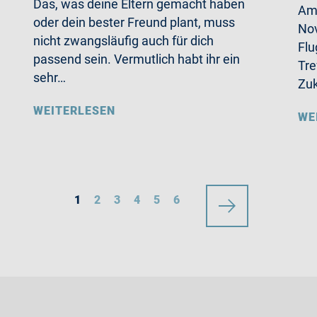
Das, was deine Eltern gemacht haben
Am 
oder dein bester Freund plant, muss
Nov
nicht zwangsläufig auch für dich
Flu
passend sein. Vermutlich habt ihr ein
Tre
sehr…
Zu
WEITERLESEN
WE
1
2
3
4
5
6