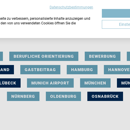
Datenschutzbestimmungen
ite zu verbessern, personalisierte Inhalte anzuzeigen und
u den von uns verwendeten Cookies öffnen Sie die
Einst
BERUFLICHE ORIENTIERUNG
BEWERBUNG
LAND
GASTBEITRAG
HAMBURG
HANNOVE
LÜBECK
MUNICH AIRPORT
MÜNCHEN
MÜ
NÜRNBERG
OLDENBURG
OSNABRÜCK