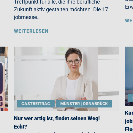
Treffpunkt für alle, die ihre berufliche
Erw
Zukunft aktiv gestalten möchten. Die 17.
jobmesse…
WE
WEITERLESEN
GASTBEITRAG
MÜNSTER | OSNABRÜCK
Kar
Nur wer artig ist, findet seinen Weg!
jo
Echt?
Fl