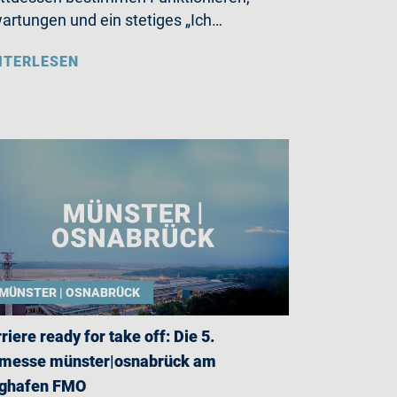
artungen und ein stetiges „Ich…
ITERLESEN
MÜNSTER | OSNABRÜCK
riere ready for take off: Die 5.
bmesse münster|osnabrück am
ughafen FMO