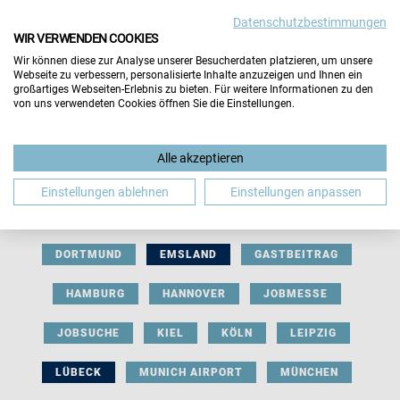
Datenschutzbestimmungen
WIR VERWENDEN COOKIES
Wir können diese zur Analyse unserer Besucherdaten platzieren, um unsere
Webseite zu verbessern, personalisierte Inhalte anzuzeigen und Ihnen ein
großartiges Webseiten-Erlebnis zu bieten. Für weitere Informationen zu den
von uns verwendeten Cookies öffnen Sie die Einstellungen.
AUSSTELLERBEITRAG
BERLIN
Alle akzeptieren
BERUFLICHE ORIENTIERUNG
BEWERBUNG
Einstellungen ablehnen
Einstellungen anpassen
BIELEFELD
BRAUNSCHWEIG
BREMEN
DORTMUND
EMSLAND
GASTBEITRAG
HAMBURG
HANNOVER
JOBMESSE
JOBSUCHE
KIEL
KÖLN
LEIPZIG
LÜBECK
MUNICH AIRPORT
MÜNCHEN