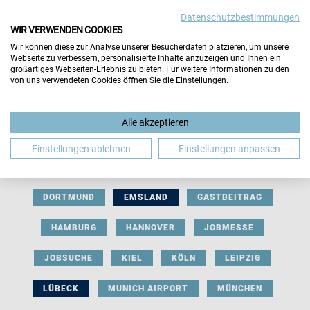
Datenschutzbestimmungen
WIR VERWENDEN COOKIES
Wir können diese zur Analyse unserer Besucherdaten platzieren, um unsere
Webseite zu verbessern, personalisierte Inhalte anzuzeigen und Ihnen ein
großartiges Webseiten-Erlebnis zu bieten. Für weitere Informationen zu den
von uns verwendeten Cookies öffnen Sie die Einstellungen.
AUSSTELLERBEITRAG
BERLIN
Alle akzeptieren
BERUFLICHE ORIENTIERUNG
BEWERBUNG
Einstellungen ablehnen
Einstellungen anpassen
BIELEFELD
BRAUNSCHWEIG
BREMEN
DORTMUND
EMSLAND
GASTBEITRAG
HAMBURG
HANNOVER
JOBMESSE
JOBSUCHE
KIEL
KÖLN
LEIPZIG
LÜBECK
MUNICH AIRPORT
MÜNCHEN