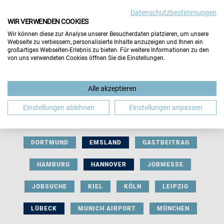
Datenschutzbestimmungen
WIR VERWENDEN COOKIES
Wir können diese zur Analyse unserer Besucherdaten platzieren, um unsere
Webseite zu verbessern, personalisierte Inhalte anzuzeigen und Ihnen ein
großartiges Webseiten-Erlebnis zu bieten. Für weitere Informationen zu den
von uns verwendeten Cookies öffnen Sie die Einstellungen.
AUSSTELLERBEITRAG
BERLIN
Alle akzeptieren
BERUFLICHE ORIENTIERUNG
BEWERBUNG
Einstellungen ablehnen
Einstellungen anpassen
BIELEFELD
BRAUNSCHWEIG
BREMEN
DORTMUND
EMSLAND
GASTBEITRAG
HAMBURG
HANNOVER
JOBMESSE
JOBSUCHE
KIEL
KÖLN
LEIPZIG
LÜBECK
MUNICH AIRPORT
MÜNCHEN