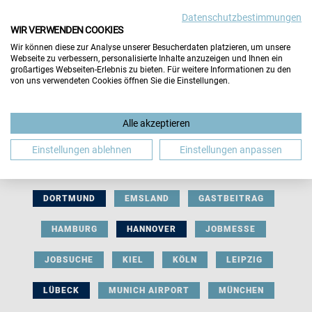
Datenschutzbestimmungen
WIR VERWENDEN COOKIES
Wir können diese zur Analyse unserer Besucherdaten platzieren, um unsere
Webseite zu verbessern, personalisierte Inhalte anzuzeigen und Ihnen ein
großartiges Webseiten-Erlebnis zu bieten. Für weitere Informationen zu den
von uns verwendeten Cookies öffnen Sie die Einstellungen.
AUSSTELLERBEITRAG
BERLIN
Alle akzeptieren
BERUFLICHE ORIENTIERUNG
BEWERBUNG
Einstellungen ablehnen
Einstellungen anpassen
BIELEFELD
BRAUNSCHWEIG
BREMEN
DORTMUND
EMSLAND
GASTBEITRAG
HAMBURG
HANNOVER
JOBMESSE
JOBSUCHE
KIEL
KÖLN
LEIPZIG
LÜBECK
MUNICH AIRPORT
MÜNCHEN