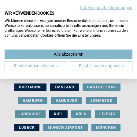
Datenschutzbestimmungen
WIR VERWENDEN COOKIES
Wir können diese zur Analyse unserer Besucherdaten platzieren, um unsere
Webseite zu verbessern, personalisierte Inhalte anzuzeigen und Ihnen ein
großartiges Webseiten-Erlebnis zu bieten. Für weitere Informationen zu den
von uns verwendeten Cookies öffnen Sie die Einstellungen.
AUSSTELLERBEITRAG
BERLIN
Alle akzeptieren
BERUFLICHE ORIENTIERUNG
BEWERBUNG
Einstellungen ablehnen
Einstellungen anpassen
BIELEFELD
BRAUNSCHWEIG
BREMEN
DORTMUND
EMSLAND
GASTBEITRAG
HAMBURG
HANNOVER
JOBMESSE
JOBSUCHE
KIEL
KÖLN
LEIPZIG
LÜBECK
MUNICH AIRPORT
MÜNCHEN