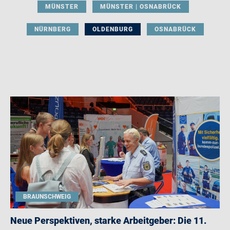
MÜNSTER
MÜNSTER | OSNABRÜCK
NÜRNBERG
OLDENBURG
OSNABRÜCK
BRAUNSCHWEIG
Neue Perspektiven, starke Arbeitgeber: Die 11.