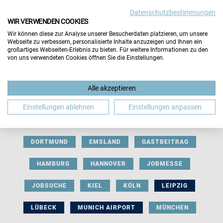
Datenschutzbestimmungen
WIR VERWENDEN COOKIES
Wir können diese zur Analyse unserer Besucherdaten platzieren, um unsere
Webseite zu verbessern, personalisierte Inhalte anzuzeigen und Ihnen ein
großartiges Webseiten-Erlebnis zu bieten. Für weitere Informationen zu den
von uns verwendeten Cookies öffnen Sie die Einstellungen.
AUSSTELLERBEITRAG
BERLIN
Alle akzeptieren
BERUFLICHE ORIENTIERUNG
BEWERBUNG
Einstellungen ablehnen
Einstellungen anpassen
BIELEFELD
BRAUNSCHWEIG
BREMEN
DORTMUND
EMSLAND
GASTBEITRAG
HAMBURG
HANNOVER
JOBMESSE
JOBSUCHE
KIEL
KÖLN
LEIPZIG
LÜBECK
MUNICH AIRPORT
MÜNCHEN