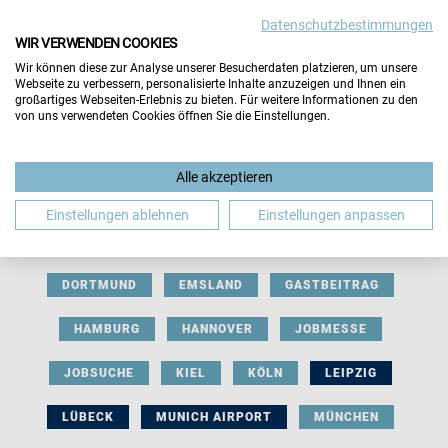
Datenschutzbestimmungen
WIR VERWENDEN COOKIES
Wir können diese zur Analyse unserer Besucherdaten platzieren, um unsere
Webseite zu verbessern, personalisierte Inhalte anzuzeigen und Ihnen ein
großartiges Webseiten-Erlebnis zu bieten. Für weitere Informationen zu den
von uns verwendeten Cookies öffnen Sie die Einstellungen.
AUSSTELLERBEITRAG
BERLIN
Alle akzeptieren
BERUFLICHE ORIENTIERUNG
BEWERBUNG
Einstellungen ablehnen
Einstellungen anpassen
BIELEFELD
BRAUNSCHWEIG
BREMEN
DORTMUND
EMSLAND
GASTBEITRAG
HAMBURG
HANNOVER
JOBMESSE
JOBSUCHE
KIEL
KÖLN
LEIPZIG
LÜBECK
MUNICH AIRPORT
MÜNCHEN