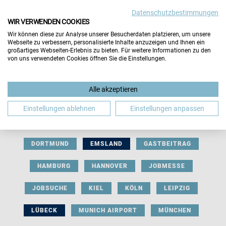
Datenschutzbestimmungen
WIR VERWENDEN COOKIES
Wir können diese zur Analyse unserer Besucherdaten platzieren, um unsere
Webseite zu verbessern, personalisierte Inhalte anzuzeigen und Ihnen ein
großartiges Webseiten-Erlebnis zu bieten. Für weitere Informationen zu den
von uns verwendeten Cookies öffnen Sie die Einstellungen.
AUSSTELLERBEITRAG
BERLIN
Alle akzeptieren
BERUFLICHE ORIENTIERUNG
BEWERBUNG
Einstellungen ablehnen
Einstellungen anpassen
BIELEFELD
BRAUNSCHWEIG
BREMEN
DORTMUND
EMSLAND
GASTBEITRAG
HAMBURG
HANNOVER
JOBMESSE
JOBSUCHE
KIEL
KÖLN
LEIPZIG
LÜBECK
MUNICH AIRPORT
MÜNCHEN