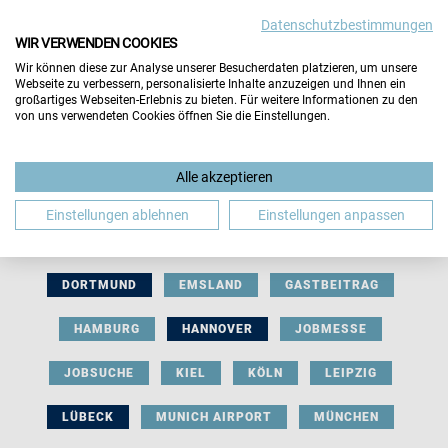
Datenschutzbestimmungen
WIR VERWENDEN COOKIES
Wir können diese zur Analyse unserer Besucherdaten platzieren, um unsere
Webseite zu verbessern, personalisierte Inhalte anzuzeigen und Ihnen ein
großartiges Webseiten-Erlebnis zu bieten. Für weitere Informationen zu den
von uns verwendeten Cookies öffnen Sie die Einstellungen.
AUSSTELLERBEITRAG
BERLIN
Alle akzeptieren
BERUFLICHE ORIENTIERUNG
BEWERBUNG
Einstellungen ablehnen
Einstellungen anpassen
BIELEFELD
BRAUNSCHWEIG
BREMEN
DORTMUND
EMSLAND
GASTBEITRAG
HAMBURG
HANNOVER
JOBMESSE
JOBSUCHE
KIEL
KÖLN
LEIPZIG
LÜBECK
MUNICH AIRPORT
MÜNCHEN