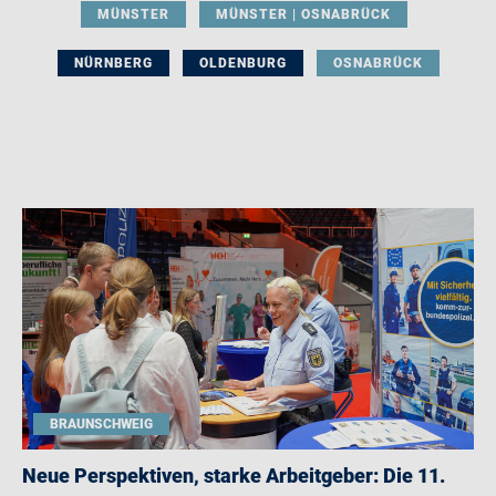
MÜNSTER
MÜNSTER | OSNABRÜCK
NÜRNBERG
OLDENBURG
OSNABRÜCK
BRAUNSCHWEIG
Neue Perspektiven, starke Arbeitgeber: Die 11.