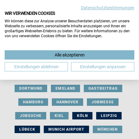
Datenschutzbestimmungen
WIR VERWENDEN COOKIES
Wir können diese zur Analyse unserer Besucherdaten platzieren, um unsere
Webseite zu verbessern, personalisierte Inhalte anzuzeigen und Ihnen ein
großartiges Webseiten-Erlebnis zu bieten. Für weitere Informationen zu den
von uns verwendeten Cookies öffnen Sie die Einstellungen.
AUSSTELLERBEITRAG
BERLIN
Alle akzeptieren
BERUFLICHE ORIENTIERUNG
BEWERBUNG
Einstellungen ablehnen
Einstellungen anpassen
BIELEFELD
BRAUNSCHWEIG
BREMEN
DORTMUND
EMSLAND
GASTBEITRAG
HAMBURG
HANNOVER
JOBMESSE
JOBSUCHE
KIEL
KÖLN
LEIPZIG
LÜBECK
MUNICH AIRPORT
MÜNCHEN