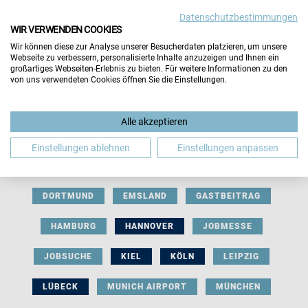
Datenschutzbestimmungen
WIR VERWENDEN COOKIES
Wir können diese zur Analyse unserer Besucherdaten platzieren, um unsere
Webseite zu verbessern, personalisierte Inhalte anzuzeigen und Ihnen ein
großartiges Webseiten-Erlebnis zu bieten. Für weitere Informationen zu den
von uns verwendeten Cookies öffnen Sie die Einstellungen.
AUSSTELLERBEITRAG
BERLIN
Alle akzeptieren
BERUFLICHE ORIENTIERUNG
BEWERBUNG
Einstellungen ablehnen
Einstellungen anpassen
BIELEFELD
BRAUNSCHWEIG
BREMEN
DORTMUND
EMSLAND
GASTBEITRAG
HAMBURG
HANNOVER
JOBMESSE
JOBSUCHE
KIEL
KÖLN
LEIPZIG
LÜBECK
MUNICH AIRPORT
MÜNCHEN