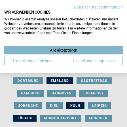
Datenschutzbestimmungen
WIR VERWENDEN COOKIES
Wir können diese zur Analyse unserer Besucherdaten platzieren, um unsere
Webseite zu verbessern, personalisierte Inhalte anzuzeigen und Ihnen ein
großartiges Webseiten-Erlebnis zu bieten. Für weitere Informationen zu den
von uns verwendeten Cookies öffnen Sie die Einstellungen.
AUSSTELLERBEITRAG
BERLIN
Alle akzeptieren
BERUFLICHE ORIENTIERUNG
BEWERBUNG
Einstellungen ablehnen
Einstellungen anpassen
BIELEFELD
BRAUNSCHWEIG
BREMEN
DORTMUND
EMSLAND
GASTBEITRAG
HAMBURG
HANNOVER
JOBMESSE
JOBSUCHE
KIEL
KÖLN
LEIPZIG
LÜBECK
MUNICH AIRPORT
MÜNCHEN