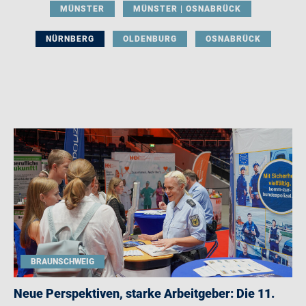
MÜNSTER
MÜNSTER | OSNABRÜCK
NÜRNBERG
OLDENBURG
OSNABRÜCK
BRAUNSCHWEIG
Neue Perspektiven, starke Arbeitgeber: Die 11.