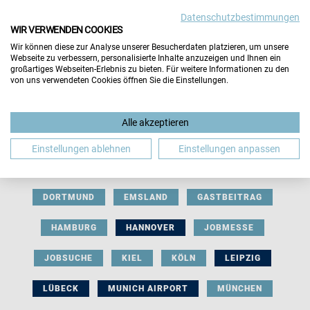
Datenschutzbestimmungen
WIR VERWENDEN COOKIES
Wir können diese zur Analyse unserer Besucherdaten platzieren, um unsere
Webseite zu verbessern, personalisierte Inhalte anzuzeigen und Ihnen ein
großartiges Webseiten-Erlebnis zu bieten. Für weitere Informationen zu den
von uns verwendeten Cookies öffnen Sie die Einstellungen.
AUSSTELLERBEITRAG
BERLIN
Alle akzeptieren
BERUFLICHE ORIENTIERUNG
BEWERBUNG
Einstellungen ablehnen
Einstellungen anpassen
BIELEFELD
BRAUNSCHWEIG
BREMEN
DORTMUND
EMSLAND
GASTBEITRAG
HAMBURG
HANNOVER
JOBMESSE
JOBSUCHE
KIEL
KÖLN
LEIPZIG
LÜBECK
MUNICH AIRPORT
MÜNCHEN