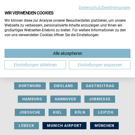
Datenschutzbestimmungen
WIR VERWENDEN COOKIES
Wir können diese zur Analyse unserer Besucherdaten platzieren, um unsere
Webseite zu verbessern, personalisierte Inhalte anzuzeigen und Ihnen ein
großartiges Webseiten-Erlebnis zu bieten. Für weitere Informationen zu den
von uns verwendeten Cookies öffnen Sie die Einstellungen.
AUSSTELLERBEITRAG
BERLIN
Alle akzeptieren
BERUFLICHE ORIENTIERUNG
BEWERBUNG
Einstellungen ablehnen
Einstellungen anpassen
BIELEFELD
BRAUNSCHWEIG
BREMEN
DORTMUND
EMSLAND
GASTBEITRAG
HAMBURG
HANNOVER
JOBMESSE
JOBSUCHE
KIEL
KÖLN
LEIPZIG
LÜBECK
MUNICH AIRPORT
MÜNCHEN