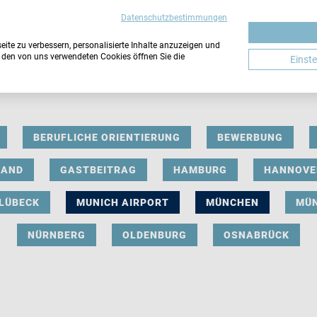
Datenschutzbestimmungen
ite zu verbessern, personalisierte Inhalte anzuzeigen und
u den von uns verwendeten Cookies öffnen Sie die
Einst
BERUFLICHE ORIENTIERUNG
BEWERBUNG
LAND
GASTBEITRAG
HAMBURG
HANNOVE
LÜBECK
MUNICH AIRPORT
MÜNCHEN
MÜ
NÜRNBERG
OLDENBURG
OSNABRÜCK