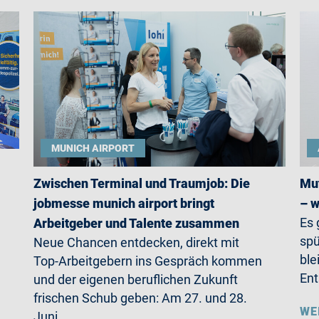
MUNICH AIRPORT
Zwischen Terminal und Traumjob: Die
Mut
jobmesse munich airport bringt
– w
Es 
Arbeitgeber und Talente zusammen
spü
Neue Chancen entdecken, direkt mit
ble
Top-Arbeitgebern ins Gespräch kommen
Ent
und der eigenen beruflichen Zukunft
frischen Schub geben: Am 27. und 28.
WE
Juni…