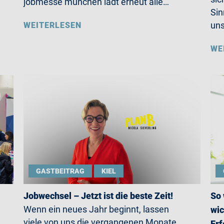
jobmesse münchen lädt erneut alle…
Sin
un
WEITERLESEN
WE
GASTBEITRAG
KIEL
Jobwechsel – Jetzt ist die beste Zeit!
So 
Wenn ein neues Jahr beginnt, lassen
wic
viele von uns die vergangenen Monate
Erf