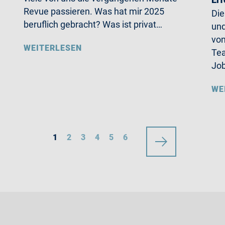
Revue passieren. Was hat mir 2025
Die
beruflich gebracht? Was ist privat…
und
von
WEITERLESEN
Tea
Jo
WE
1
2
3
4
5
6