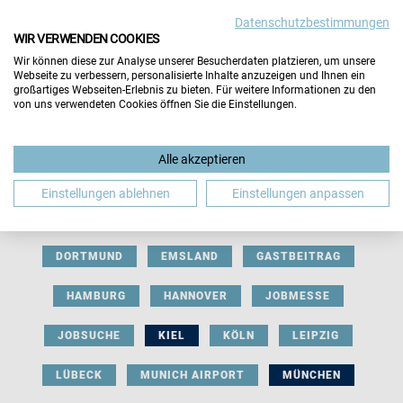
Datenschutzbestimmungen
WIR VERWENDEN COOKIES
Wir können diese zur Analyse unserer Besucherdaten platzieren, um unsere
Webseite zu verbessern, personalisierte Inhalte anzuzeigen und Ihnen ein
großartiges Webseiten-Erlebnis zu bieten. Für weitere Informationen zu den
von uns verwendeten Cookies öffnen Sie die Einstellungen.
AUSSTELLERBEITRAG
BERLIN
Alle akzeptieren
BERUFLICHE ORIENTIERUNG
BEWERBUNG
Einstellungen ablehnen
Einstellungen anpassen
BIELEFELD
BRAUNSCHWEIG
BREMEN
DORTMUND
EMSLAND
GASTBEITRAG
HAMBURG
HANNOVER
JOBMESSE
JOBSUCHE
KIEL
KÖLN
LEIPZIG
LÜBECK
MUNICH AIRPORT
MÜNCHEN