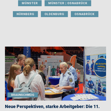
MÜNSTER
MÜNSTER | OSNABRÜCK
NÜRNBERG
OLDENBURG
OSNABRÜCK
BRAUNSCHWEIG
Neue Perspektiven, starke Arbeitgeber: Die 11.