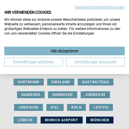
Datenschutzbestimmungen
WIR VERWENDEN COOKIES
Wir können diese zur Analyse unserer Besucherdaten platzieren, um unsere
Webseite zu verbessern, personalisierte Inhalte anzuzeigen und Ihnen ein
großartiges Webseiten-Erlebnis zu bieten. Für weitere Informationen zu den
von uns verwendeten Cookies öffnen Sie die Einstellungen.
AUSSTELLERBEITRAG
BERLIN
Alle akzeptieren
BERUFLICHE ORIENTIERUNG
BEWERBUNG
Einstellungen ablehnen
Einstellungen anpassen
BIELEFELD
BRAUNSCHWEIG
BREMEN
DORTMUND
EMSLAND
GASTBEITRAG
HAMBURG
HANNOVER
JOBMESSE
JOBSUCHE
KIEL
KÖLN
LEIPZIG
LÜBECK
MUNICH AIRPORT
MÜNCHEN