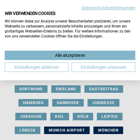
Datenschutzbestimmungen
WIR VERWENDEN COOKIES
Wir können diese zur Analyse unserer Besucherdaten platzieren, um unsere
Webseite zu verbessern, personalisierte Inhalte anzuzeigen und Ihnen ein
großartiges Webseiten-Erlebnis zu bieten. Für weitere Informationen zu den
von uns verwendeten Cookies öffnen Sie die Einstellungen.
AUSSTELLERBEITRAG
BERLIN
Alle akzeptieren
BERUFLICHE ORIENTIERUNG
BEWERBUNG
Einstellungen ablehnen
Einstellungen anpassen
BIELEFELD
BRAUNSCHWEIG
BREMEN
DORTMUND
EMSLAND
GASTBEITRAG
HAMBURG
HANNOVER
JOBMESSE
JOBSUCHE
KIEL
KÖLN
LEIPZIG
LÜBECK
MUNICH AIRPORT
MÜNCHEN