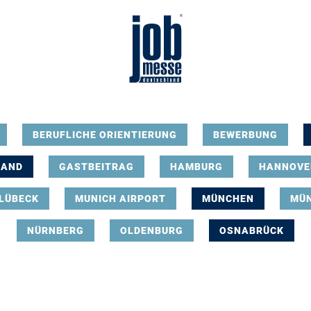
BERUFLICHE ORIENTIERUNG
BEWERBUNG
LAND
GASTBEITRAG
HAMBURG
HANNOVE
LÜBECK
MUNICH AIRPORT
MÜNCHEN
MÜ
NÜRNBERG
OLDENBURG
OSNABRÜCK