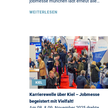
jobmesse münchen lädt erneut alle…
WEITERLESEN
KIEL
Karrierewelle über Kiel – Jobmesse
begeistert mit Vielfalt!
Am 08. & 09. November 2025 drehte