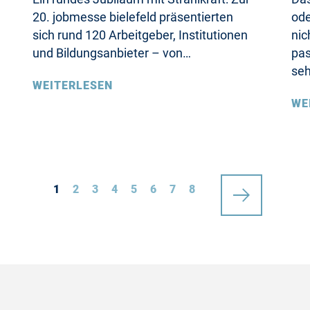
20. jobmesse bielefeld präsentierten
ode
sich rund 120 Arbeitgeber, Institutionen
nic
und Bildungsanbieter – von…
pas
se
WEITERLESEN
WE
1
2
3
4
5
6
7
8