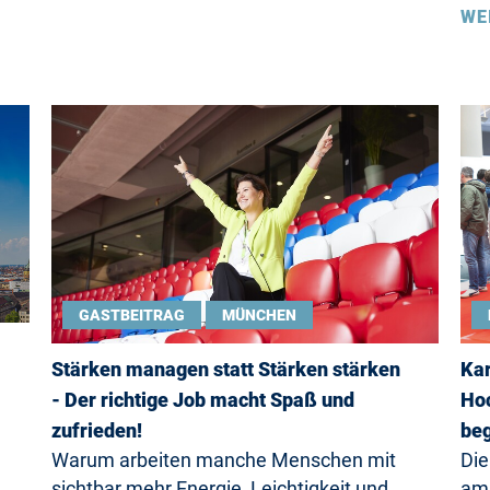
WE
GASTBEITRAG
MÜNCHEN
Stärken managen statt Stärken stärken
Kar
- Der richtige Job macht Spaß und
Hoc
zufrieden!
beg
Warum arbeiten manche Menschen mit
Die
sichtbar mehr Energie, Leichtigkeit und
am 