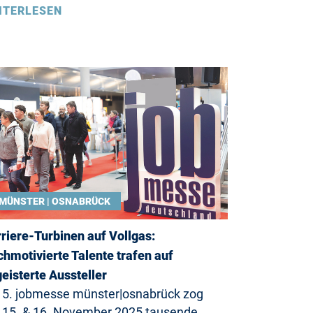
ITERLESEN
MÜNSTER | OSNABRÜCK
riere-Turbinen auf Vollgas:
hmotivierte Talente trafen auf
eisterte Aussteller
 5. jobmesse münster|osnabrück zog
15. & 16. November 2025 tausende