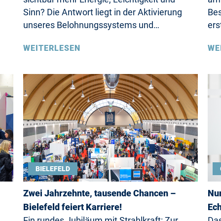
Sinn? Die Antwort liegt in der Aktivierung
Bes
unseres Belohnungssystems und…
ers
WEITERLESEN
WE
BIELEFELD
Zwei Jahrzehnte, tausende Chancen –
Nur
Bielefeld feiert Karriere!
Ech
Ein rundes Jubiläum mit Strahlkraft: Zur
Das