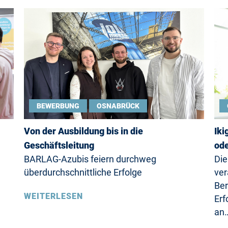
BEWERBUNG
OSNABRÜCK
Von der Ausbildung bis in die
Iki
Geschäftsleitung
ode
BARLAG-Azubis feiern durchweg
Die
überdurchschnittliche Erfolge
ver
Ber
WEITERLESEN
Erf
an