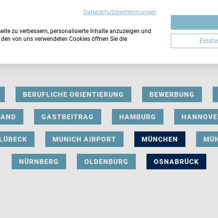
Datenschutzbestimmungen
ite zu verbessern, personalisierte Inhalte anzuzeigen und
u den von uns verwendeten Cookies öffnen Sie die
Einst
BERUFLICHE ORIENTIERUNG
BEWERBUNG
LAND
GASTBEITRAG
HAMBURG
HANNOVE
LÜBECK
MUNICH AIRPORT
MÜNCHEN
MÜ
NÜRNBERG
OLDENBURG
OSNABRÜCK