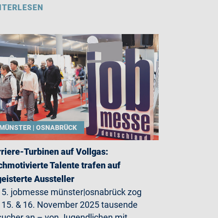
ITERLESEN
MÜNSTER | OSNABRÜCK
riere-Turbinen auf Vollgas:
hmotivierte Talente trafen auf
eisterte Aussteller
 5. jobmesse münster|osnabrück zog
15. & 16. November 2025 tausende
ucher an – von Jugendlichen mit