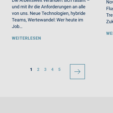
Die Arbeitswelt verändert sich rasant –
Nov
und mit ihr die Anforderungen an alle
Flu
von uns. Neue Technologien, hybride
Tre
Teams, Wertewandel: Wer heute im
Zu
Job…
WE
WEITERLESEN
1
2
3
4
5