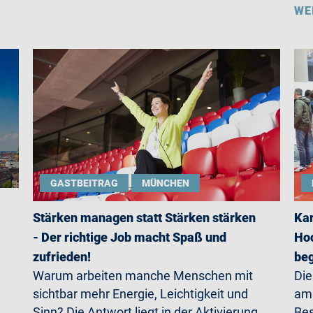
WE
GASTBEITRAG
MÜNCHEN
Stärken managen statt Stärken stärken
Kar
- Der richtige Job macht Spaß und
Hoc
zufrieden!
beg
Warum arbeiten manche Menschen mit
Die
sichtbar mehr Energie, Leichtigkeit und
am 
Sinn? Die Antwort liegt in der Aktivierung
Bes