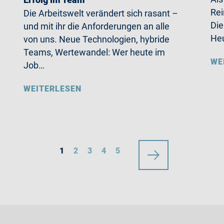
Rei
Die Arbeitswelt verändert sich rasant –
Die
und mit ihr die Anforderungen an alle
Heu
von uns. Neue Technologien, hybride
Teams, Wertewandel: Wer heute im
WE
Job…
WEITERLESEN
1
2
3
4
5