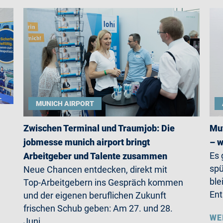
MUNICH AIRPORT
Zwischen Terminal und Traumjob: Die
Mut
jobmesse munich airport bringt
– w
Es 
Arbeitgeber und Talente zusammen
spü
Neue Chancen entdecken, direkt mit
ble
Top-Arbeitgebern ins Gespräch kommen
Ent
und der eigenen beruflichen Zukunft
frischen Schub geben: Am 27. und 28.
WE
Juni…