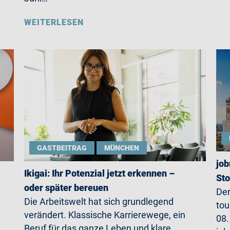
WEITERLESEN
GASTBEITRAG
MÜNCHEN
job
Ikigai: Ihr Potenzial jetzt erkennen –
St
oder später bereuen
Der
Die Arbeitswelt hat sich grundlegend
tou
verändert. Klassische Karrierewege, ein
08.
Beruf für das ganze Leben und klare