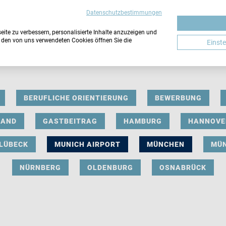
Datenschutzbestimmungen
ite zu verbessern, personalisierte Inhalte anzuzeigen und
u den von uns verwendeten Cookies öffnen Sie die
Einst
BERUFLICHE ORIENTIERUNG
BEWERBUNG
LAND
GASTBEITRAG
HAMBURG
HANNOVE
LÜBECK
MUNICH AIRPORT
MÜNCHEN
MÜ
NÜRNBERG
OLDENBURG
OSNABRÜCK