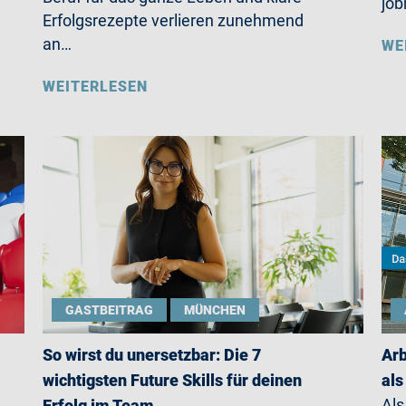
job
Erfolgsrezepte verlieren zunehmend
an…
WE
WEITERLESEN
GASTBEITRAG
MÜNCHEN
So wirst du unersetzbar: Die 7
Arb
wichtigsten Future Skills für deinen
als
Als
Erfolg im Team