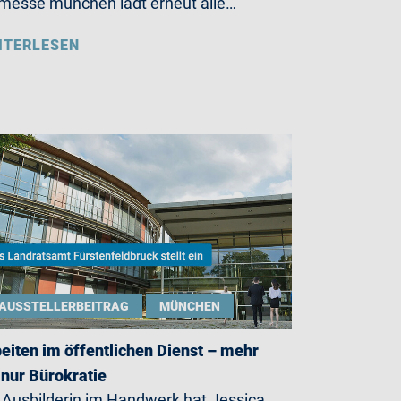
messe münchen lädt erneut alle…
ITERLESEN
AUSSTELLERBEITRAG
MÜNCHEN
eiten im öffentlichen Dienst – mehr
 nur Bürokratie
 Ausbilderin im Handwerk hat Jessica