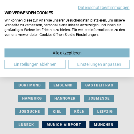
Datenschutzbestimmungen
WIR VERWENDEN COOKIES
Wir können diese zur Analyse unserer Besucherdaten platzieren, um unsere
Webseite zu verbessern, personalisierte Inhalte anzuzeigen und Ihnen ein
großartiges Webseiten-Erlebnis zu bieten. Für weitere Informationen zu den
von uns verwendeten Cookies öffnen Sie die Einstellungen.
AUSSTELLERBEITRAG
BERLIN
Alle akzeptieren
BERUFLICHE ORIENTIERUNG
BEWERBUNG
Einstellungen ablehnen
Einstellungen anpassen
BIELEFELD
BRAUNSCHWEIG
BREMEN
DORTMUND
EMSLAND
GASTBEITRAG
HAMBURG
HANNOVER
JOBMESSE
JOBSUCHE
KIEL
KÖLN
LEIPZIG
LÜBECK
MUNICH AIRPORT
MÜNCHEN