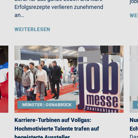
job
Erfolgsrezepte verlieren zunehmend
an…
WE
WEITERLESEN
MÜNSTER | OSNABRÜCK
Karriere-Turbinen auf Vollgas:
Nur
Hochmotivierte Talente trafen auf
Ech
Das
begeisterte Aussteller