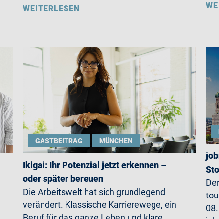
WE
WEITERLESEN
GASTBEITRAG
MÜNCHEN
job
Ikigai: Ihr Potenzial jetzt erkennen –
St
oder später bereuen
Der
Die Arbeitswelt hat sich grundlegend
tou
verändert. Klassische Karrierewege, ein
08.
Beruf für das ganze Leben und klare