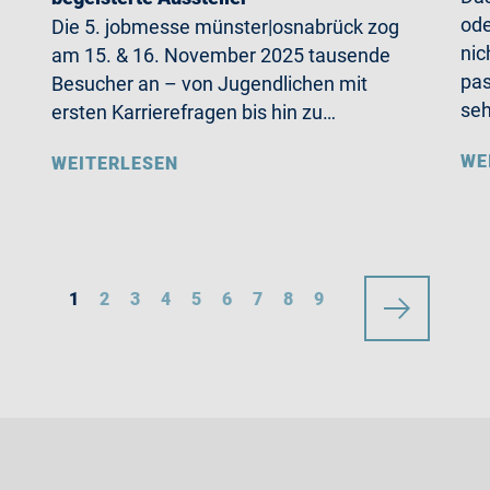
ode
Die 5. jobmesse münster|osnabrück zog
nic
am 15. & 16. November 2025 tausende
pas
Besucher an – von Jugendlichen mit
se
ersten Karrierefragen bis hin zu…
WE
WEITERLESEN
1
2
3
4
5
6
7
8
9