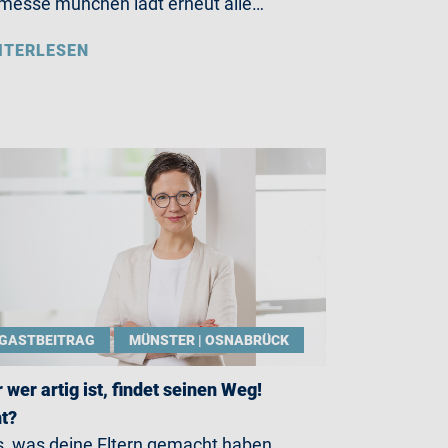
messe münchen lädt erneut alle…
ITERLESEN
GASTBEITRAG
MÜNSTER | OSNABRÜCK
 wer artig ist, findet seinen Weg!
t?
, was deine Eltern gemacht haben