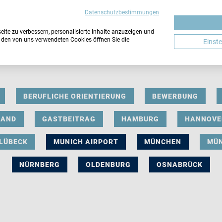
Datenschutzbestimmungen
ite zu verbessern, personalisierte Inhalte anzuzeigen und
u den von uns verwendeten Cookies öffnen Sie die
Einst
BERUFLICHE ORIENTIERUNG
BEWERBUNG
LAND
GASTBEITRAG
HAMBURG
HANNOVE
LÜBECK
MUNICH AIRPORT
MÜNCHEN
MÜ
NÜRNBERG
OLDENBURG
OSNABRÜCK