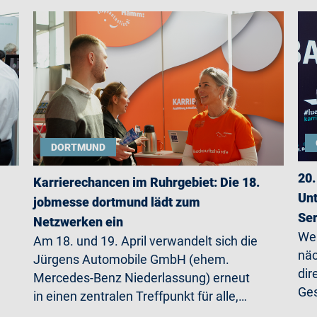
DORTMUND
20.
Karrierechancen im Ruhrgebiet: Die 18.
Unt
jobmesse dortmund lädt zum
Ser
Netzwerken ein
Wer
Am 18. und 19. April verwandelt sich die
näc
Jürgens Automobile GmbH (ehem.
dir
Mercedes-Benz Niederlassung) erneut
Ges
in einen zentralen Treffpunkt für alle,…