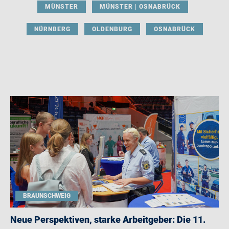
MÜNSTER
MÜNSTER | OSNABRÜCK
NÜRNBERG
OLDENBURG
OSNABRÜCK
BRAUNSCHWEIG
Neue Perspektiven, starke Arbeitgeber: Die 11.