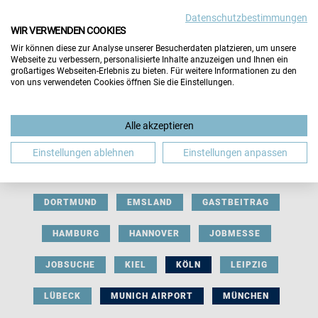
Datenschutzbestimmungen
WIR VERWENDEN COOKIES
Wir können diese zur Analyse unserer Besucherdaten platzieren, um unsere
Webseite zu verbessern, personalisierte Inhalte anzuzeigen und Ihnen ein
großartiges Webseiten-Erlebnis zu bieten. Für weitere Informationen zu den
von uns verwendeten Cookies öffnen Sie die Einstellungen.
AUSSTELLERBEITRAG
BERLIN
Alle akzeptieren
BERUFLICHE ORIENTIERUNG
BEWERBUNG
Einstellungen ablehnen
Einstellungen anpassen
BIELEFELD
BRAUNSCHWEIG
BREMEN
DORTMUND
EMSLAND
GASTBEITRAG
HAMBURG
HANNOVER
JOBMESSE
JOBSUCHE
KIEL
KÖLN
LEIPZIG
LÜBECK
MUNICH AIRPORT
MÜNCHEN