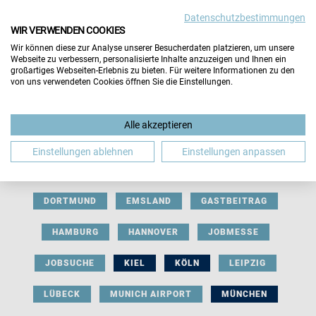
Datenschutzbestimmungen
WIR VERWENDEN COOKIES
Wir können diese zur Analyse unserer Besucherdaten platzieren, um unsere
Webseite zu verbessern, personalisierte Inhalte anzuzeigen und Ihnen ein
großartiges Webseiten-Erlebnis zu bieten. Für weitere Informationen zu den
von uns verwendeten Cookies öffnen Sie die Einstellungen.
AUSSTELLERBEITRAG
BERLIN
Alle akzeptieren
BERUFLICHE ORIENTIERUNG
BEWERBUNG
Einstellungen ablehnen
Einstellungen anpassen
BIELEFELD
BRAUNSCHWEIG
BREMEN
DORTMUND
EMSLAND
GASTBEITRAG
HAMBURG
HANNOVER
JOBMESSE
JOBSUCHE
KIEL
KÖLN
LEIPZIG
LÜBECK
MUNICH AIRPORT
MÜNCHEN