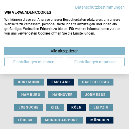
Datenschutzbestimmungen
WIR VERWENDEN COOKIES
Wir können diese zur Analyse unserer Besucherdaten platzieren, um unsere
Webseite zu verbessern, personalisierte Inhalte anzuzeigen und Ihnen ein
großartiges Webseiten-Erlebnis zu bieten. Für weitere Informationen zu den
von uns verwendeten Cookies öffnen Sie die Einstellungen.
AUSSTELLERBEITRAG
BERLIN
Alle akzeptieren
BERUFLICHE ORIENTIERUNG
BEWERBUNG
Einstellungen ablehnen
Einstellungen anpassen
BIELEFELD
BRAUNSCHWEIG
BREMEN
DORTMUND
EMSLAND
GASTBEITRAG
HAMBURG
HANNOVER
JOBMESSE
JOBSUCHE
KIEL
KÖLN
LEIPZIG
LÜBECK
MUNICH AIRPORT
MÜNCHEN