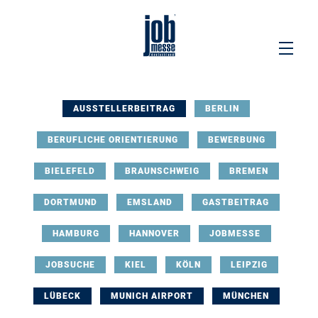
AUSSTELLERBEITRAG
BERLIN
BERUFLICHE ORIENTIERUNG
BEWERBUNG
BIELEFELD
BRAUNSCHWEIG
BREMEN
DORTMUND
EMSLAND
GASTBEITRAG
HAMBURG
HANNOVER
JOBMESSE
JOBSUCHE
KIEL
KÖLN
LEIPZIG
LÜBECK
MUNICH AIRPORT
MÜNCHEN