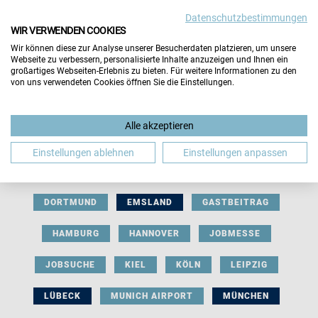
Datenschutzbestimmungen
WIR VERWENDEN COOKIES
Wir können diese zur Analyse unserer Besucherdaten platzieren, um unsere
Webseite zu verbessern, personalisierte Inhalte anzuzeigen und Ihnen ein
großartiges Webseiten-Erlebnis zu bieten. Für weitere Informationen zu den
von uns verwendeten Cookies öffnen Sie die Einstellungen.
AUSSTELLERBEITRAG
BERLIN
Alle akzeptieren
BERUFLICHE ORIENTIERUNG
BEWERBUNG
Einstellungen ablehnen
Einstellungen anpassen
BIELEFELD
BRAUNSCHWEIG
BREMEN
DORTMUND
EMSLAND
GASTBEITRAG
HAMBURG
HANNOVER
JOBMESSE
JOBSUCHE
KIEL
KÖLN
LEIPZIG
LÜBECK
MUNICH AIRPORT
MÜNCHEN