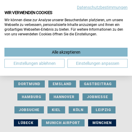
Datenschutzbestimmungen
WIR VERWENDEN COOKIES
Wir können diese zur Analyse unserer Besucherdaten platzieren, um unsere
Webseite zu verbessern, personalisierte Inhalte anzuzeigen und Ihnen ein
großartiges Webseiten-Erlebnis zu bieten. Für weitere Informationen zu den
von uns verwendeten Cookies öffnen Sie die Einstellungen.
AUSSTELLERBEITRAG
BERLIN
Alle akzeptieren
BERUFLICHE ORIENTIERUNG
BEWERBUNG
Einstellungen ablehnen
Einstellungen anpassen
BIELEFELD
BRAUNSCHWEIG
BREMEN
DORTMUND
EMSLAND
GASTBEITRAG
HAMBURG
HANNOVER
JOBMESSE
JOBSUCHE
KIEL
KÖLN
LEIPZIG
LÜBECK
MUNICH AIRPORT
MÜNCHEN