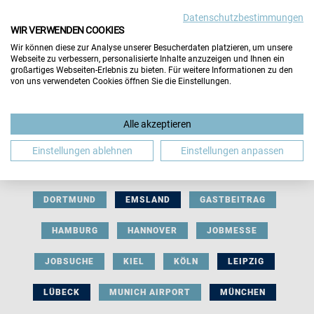
Datenschutzbestimmungen
WIR VERWENDEN COOKIES
Wir können diese zur Analyse unserer Besucherdaten platzieren, um unsere
Webseite zu verbessern, personalisierte Inhalte anzuzeigen und Ihnen ein
großartiges Webseiten-Erlebnis zu bieten. Für weitere Informationen zu den
von uns verwendeten Cookies öffnen Sie die Einstellungen.
AUSSTELLERBEITRAG
BERLIN
Alle akzeptieren
BERUFLICHE ORIENTIERUNG
BEWERBUNG
Einstellungen ablehnen
Einstellungen anpassen
BIELEFELD
BRAUNSCHWEIG
BREMEN
DORTMUND
EMSLAND
GASTBEITRAG
HAMBURG
HANNOVER
JOBMESSE
JOBSUCHE
KIEL
KÖLN
LEIPZIG
LÜBECK
MUNICH AIRPORT
MÜNCHEN