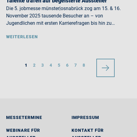
Talente trafen auf begeisterte Aussteller
Die 5. jobmesse münster|osnabrück zog am 15. & 16.
November 2025 tausende Besucher an – von
Jugendlichen mit ersten Karrierefragen bis hin zu…
WEITERLESEN
1
2
3
4
5
6
7
8
MESSETERMINE
IMPRESSUM
WEBINARE FÜR
KONTAKT FÜR