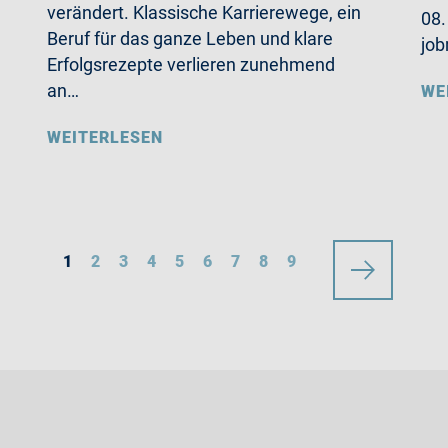
verändert. Klassische Karrierewege, ein
08.
Beruf für das ganze Leben und klare
job
Erfolgsrezepte verlieren zunehmend
an…
WE
WEITERLESEN
1
2
3
4
5
6
7
8
9