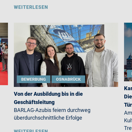
WEITERLESEN
BEWERBUNG
OSNABRÜCK
Kar
Von der Ausbildung bis in die
Die
Geschäftsleitung
Tü
BARLAG-Azubis feiern durchweg
Am 
überdurchschnittliche Erfolge
Kul
Tre
WEITERLESEN