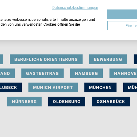
Datenschutzbestimmungen
ite zu verbessern, personalisierte Inhalte anzuzeigen und
u den von uns verwendeten Cookies öffnen Sie die
Einst
BERUFLICHE ORIENTIERUNG
BEWERBUNG
LAND
GASTBEITRAG
HAMBURG
HANNOVE
LÜBECK
MUNICH AIRPORT
MÜNCHEN
MÜ
NÜRNBERG
OLDENBURG
OSNABRÜCK